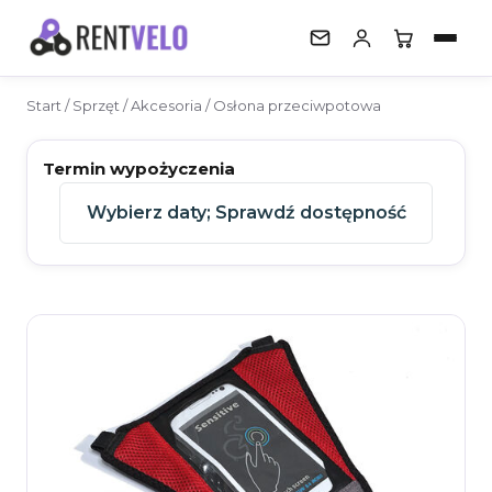
Start
/
Sprzęt
/
Akcesoria
/ Osłona przeciwpotowa
SPRZĘT
Walizki
Termin wypożyczenia
Trenażery
Wybierz daty
;
Sprawdź dostępność
Liczniki GPS
Pomiary mocy
Bagażniki
Akcesoria
Poradnik