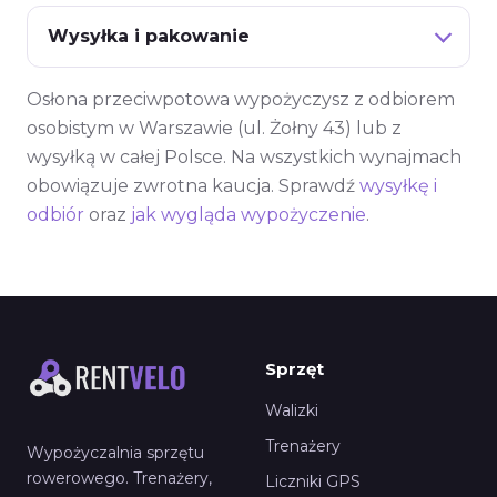
Wysyłka i pakowanie
Osłona przeciwpotowa wypożyczysz z odbiorem
osobistym w Warszawie (ul. Żołny 43) lub z
wysyłką w całej Polsce. Na wszystkich wynajmach
obowiązuje zwrotna kaucja. Sprawdź
wysyłkę i
odbiór
oraz
jak wygląda wypożyczenie
.
Sprzęt
Walizki
Trenażery
Wypożyczalnia sprzętu
rowerowego. Trenażery,
Liczniki GPS