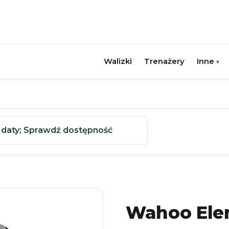
Walizki
Trenażery
Inne
▾
 daty
;
Sprawdź dostępność
Wahoo Elem