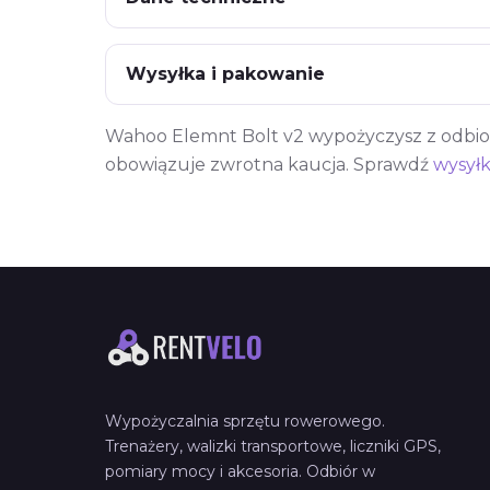
Wysyłka i pakowanie
Wahoo Elemnt Bolt v2 wypożyczysz z odbiore
obowiązuje zwrotna kaucja. Sprawdź
wysyłk
Wypożyczalnia sprzętu rowerowego.
Trenażery, walizki transportowe, liczniki GPS,
pomiary mocy i akcesoria. Odbiór w