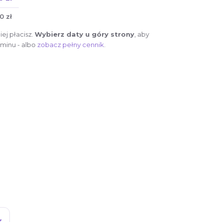
0 zł
ej płacisz.
Wybierz daty u góry strony
, aby
minu - albo
zobacz pełny cennik
.