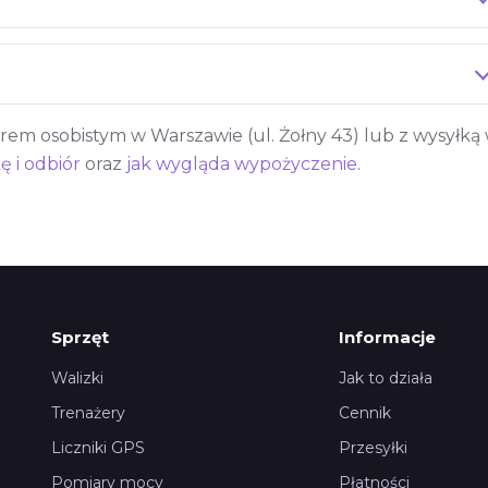
m osobistym w Warszawie (ul. Żołny 43) lub z wysyłką 
ę i odbiór
oraz
jak wygląda wypożyczenie
.
Sprzęt
Informacje
Walizki
Jak to działa
Trenażery
Cennik
Liczniki GPS
Przesyłki
Pomiary mocy
Płatności