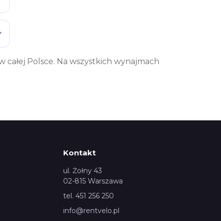
w całej Polsce. Na wszystkich wynajmach
Kontakt
ul. Żołny 43
02-815 Warszawa
tel. 451 256 250
info@rentvelo.pl