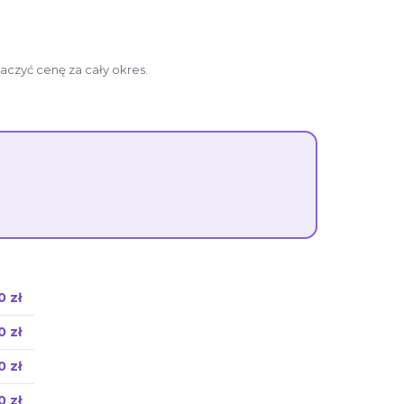
aczyć cenę za cały okres.
0 zł
0 zł
0 zł
0 zł