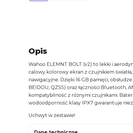
Opis
Wahoo ELEMNT BOLT (v2) to lekki i aerod
calowy kolorowy ekran z czujnikiem światła
nawigacyjne. Dzięki 16 GB pamięci, obsłudze
BEIDOU, QZSS) oraz łączności Bluetooth, ANT
kompatybilność z różnymi czujnikami. Bateri
wodoodporność klasy IPX7 gwarantuje ni
Uchwyt w zestawie!
Dane techniczne