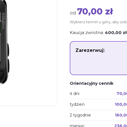
70,00 zł
od
Wybierz termin u góry, aby zob
Kaucja zwrotna:
400,00 zł
Zarezerwuj:
Orientacyjny cennik
4 dni
70,0
tydzień
100,0
2 tygodnie
160,0
miesiąc
236,0