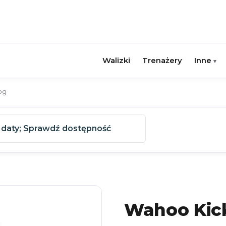
Walizki
Trenażery
Inne
▾
og
 daty
;
Sprawdź dostępność
Wahoo Kick