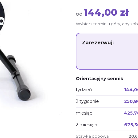
144,00 zł
od
Wybierz termin u góry, aby zob
Zarezerwuj:
Orientacyjny cennik
tydzień
144,0
2 tygodnie
250,8
miesiąc
425,7
2 miesiące
675,3
Stawka dobowa
20,6