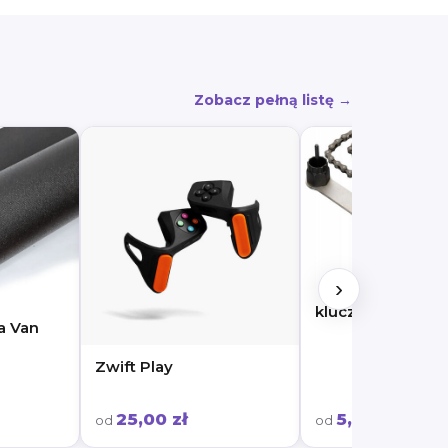
Zobacz pełną listę →
›
klucz do kaset
a Van
Zwift Play
25,00 zł
5,00 zł
od
od