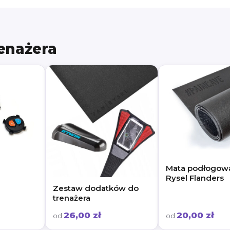
renażera
Mata podłogow
Rysel Flanders
Zestaw dodatków do
trenażera
26,00 zł
20,00 zł
od
od