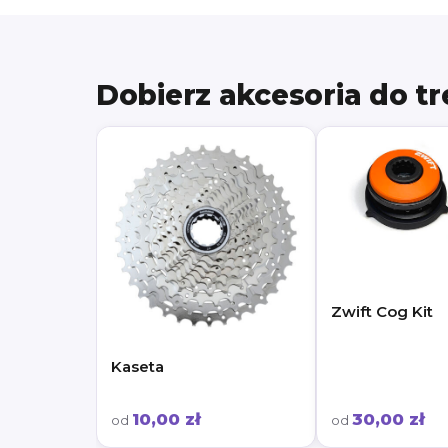
Dobierz akcesoria do t
Zwift Cog Kit
Kaseta
10,00 zł
30,00 zł
od
od