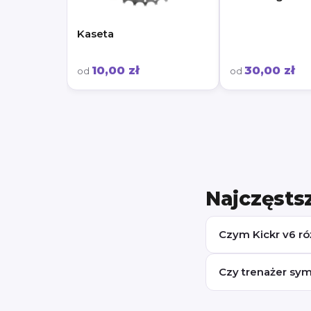
Kaseta
10,00 zł
30,00 zł
od
od
Najczęsts
Czym Kickr v6 róż
Czy trenażer sy