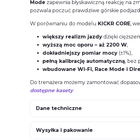
Mode
zapewnia błyskawiczną reakcję na zm
pozwala poczuć prawdziwe górskie podjaz
W porównaniu do modelu
KICKR CORE
, we
większy realizm jazdy
dzięki cięższ
wyższą moc oporu – aż 2200 W
,
dokładniejszy pomiar mocy
(±1%),
pełną kalibrację automatyczną
, bez
wbudowane Wi-Fi, Race Mode i Dir
Do trenażera możemy zamontować dopasow
dostępne kasety
Dane techniczne
Wysyłka i pakowanie