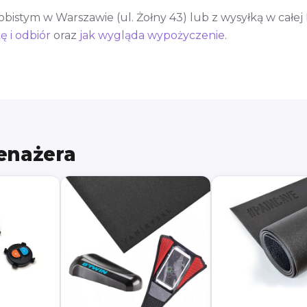
istym w Warszawie (ul. Żołny 43) lub z wysyłką w całej
ę i odbiór
oraz
jak wygląda wypożyczenie
.
renażera