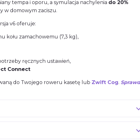
iany tempa i oporu, a symulacja nachylenia
do 20%
dy w domowym zaciszu.
rsja v6 oferuje:
emu kołu zamachowemu (7,3 kg),
 potrzeby ręcznych ustawień,
ect Connect
aną do Twojego roweru kasetę lub
Zwift Cog
.
Sprawd