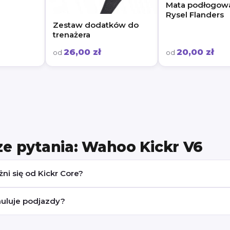
Mata podłogow
Rysel Flanders
Zestaw dodatków do
trenażera
26,00 zł
20,00 zł
od
od
ze pytania: Wahoo Kickr V6
ni się od Kickr Core?
muluje podjazdy?