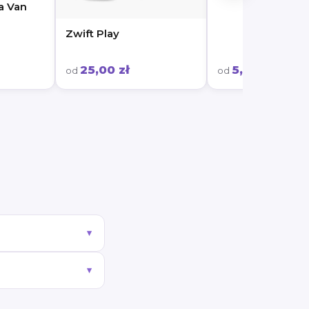
a Van
Zwift Play
25,00 zł
5,00 zł
od
od