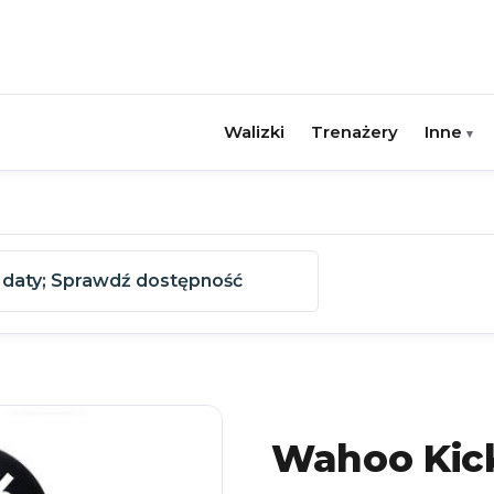
Walizki
Trenażery
Inne
▾
 daty
;
Sprawdź dostępność
Wahoo Kic