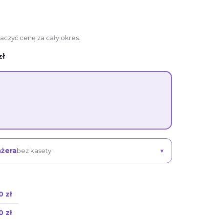
aczyć cenę za cały okres.
zł
ażera
bez kasety
0 zł
0 zł