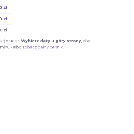
0 zł
0 zł
0 zł
ej płacisz.
Wybierz daty u góry strony
, aby
minu - albo
zobacz pełny cennik
.