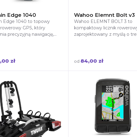
in Edge 1040
Wahoo Elemnt Bolt v3
n Edge 1040 to topowy
Wahoo ELEMNT BOLT 3 to
k rowerowy GPS, który
kompaktowy licznik rowero
ia precyzyjną nawigację,
zaprojektowany z myślą o tr
ółowe statystyki treningowe
i nawigacji. Lekka, aerodyna
i czas pracy n
konstrukcja oraz
,00 zł
84,00 zł
od