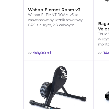
Wahoo Elemnt Roam v3
Wahoo ELEMNT ROAM v3 to
zaawansowany licznik rowerowy
Baga
GPS z dużym, 2.8-calowym
Velo
ekranem dotykowym o wysokim
Thule 
kontraście. Oferuje intuicyjną na
w uży
monto
idealn
98,00 zł
14
od
od
nawet