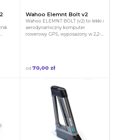
2
Wahoo Elemnt Bolt v2
o
Wahoo ELEMNT BOLT (v2) to lekki i
znik
aerodynamiczny komputer
rowerowy GPS, wyposażony w 2,2-
calowy kolorowy ekran z czujnikiem
światła, oferują
70,00 zł
od