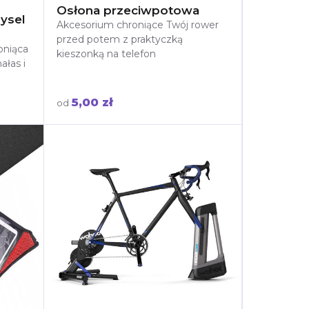
Osłona przeciwpotowa
ysel
Akcesorium chroniące Twój rower
przed potem z praktyczką
oniąca
kieszonką na telefon
ałas i
5,00 zł
od