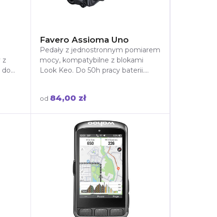
Favero Assioma Uno
Pedały z jednostronnym pomiarem
 z
mocy, kompatybilne z blokami
 do
Look Keo. Do 50h pracy baterii.
 tras.
Precyzyjny pomiar mocy do
treningu kolarskiego.
84,00 zł
od