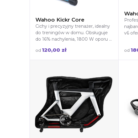
Waho
Wahoo Kickr Core
Profes
Cichy i precyzyjny trenażer, idealny
najba
do treningów w domu. Obsługuje
v6 ofe
do 16% nachylenia, 1800 W oporu i
jazdy,
współpracuje z aplikacjami jak Zwift.
pomia
120,00 zł
18
od
od
łączno
nachyl
Mode i
zapewn
najwy