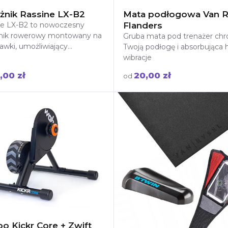
żnik Rassine LX-B2
Mata podłogowa Van R
ne LX-B2 to nowoczesny
Flanders
nik rowerowy montowany na
Gruba mata pod trenażer chr
awki, umożliwiający
Twoją podłogę i absorbująca h
czny i szybki transport
wibracje
ów bez konieczności
,00 zł
20,00 zł
od
o Kickr Core + Zwift