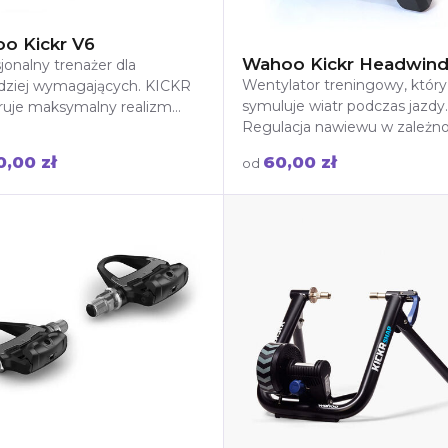
o Kickr V6
Wahoo Kickr Headwin
jonalny trenażer dla
Wentylator treningowy, który
rdziej wymagających. KICKR
symuluje wiatr podczas jazdy.
ruje maksymalny realizm
Regulacja nawiewu w zależno
 najwyższą dokładność
tętna zapewnia chłodzenie
ru mocy i błyskawiczną
0,00 zł
60,00 zł
od
dopasowane do intensywnoś
ść Wi-Fi. Dzięki symulacji
treningu. Idealny do trening
enia do 20%, trybowi Race
trenażerze!
 automatycznej kalibracji
ia profesjonalny trening na
ższym poziomie.