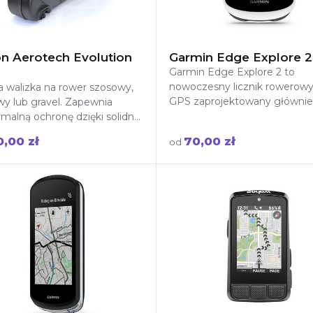
on Aerotech Evolution
Garmin Edge Explore 2
Garmin Edge Explore 2 to
nowoczesny licznik rowerowy
 walizka na rower szosowy,
GPS zaprojektowany głównie
y lub gravel. Zapewnia
nawigacji i odkrywania nowych
alną ochronę dzięki solidnej
Duży, czytelny ekra
ukcji i zamkowi TSA. Idealna
0,00 zł
70,00 zł
od
róże! Wypożycz już dziś!