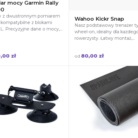
ar mocy Garmin Rally
00
y z dwustronnym pomiarem
Wahoo Kickr Snap
 kompatybilne z blokami
Nasz podstawowy trenażer t
L. Precyzyjne dane o mocy,
wheel-on, idealny dla każdeg
ji i dynamice jazdy, łatwy
rowerzysty. Łatwy montaż,
ż i niezawodność w każdych
realistyczne wrażenia z jazdy,
kach.
kompatybilność z Zwift i cich
9,00 zł
80,00 zł
od
praca.