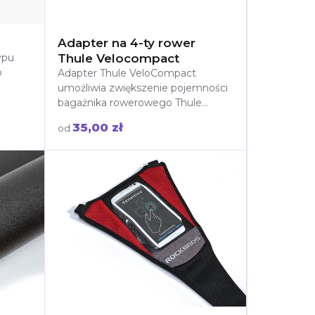
Adapter na 4-ty rower
ypu
Thule Velocompact
o
Adapter Thule VeloCompact
umożliwia zwiększenie pojemności
bagażnika rowerowego Thule
a
VeloCompact 926/927 z 3 do 4
35,00 zł
od
rowerów. Dzięki solidnej