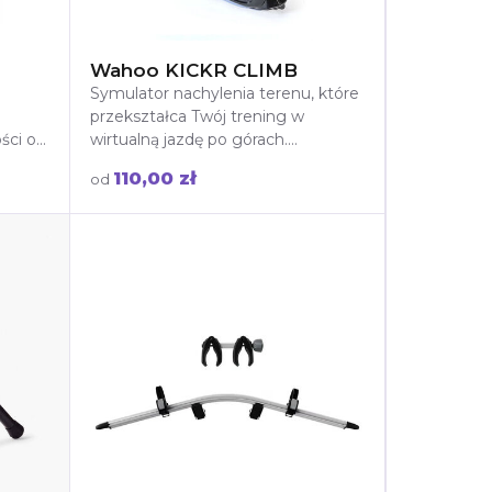
d
Wahoo KICKR CLIMB
Symulator nachylenia terenu, które
przekształca Twój trening w
ści od
wirtualną jazdę po górach.
Realistyczne podjazdy i zjazdy dla
110,00 zł
od
ci
intensywniejszego doświadczenia
ów na
na trenażerze.