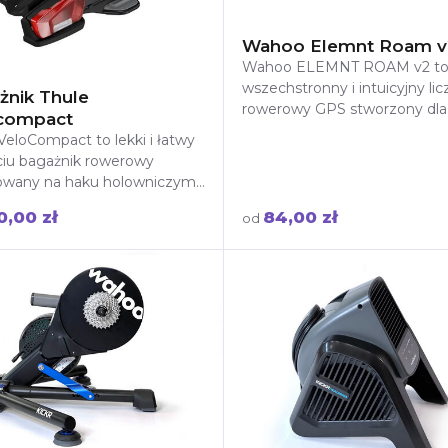
Wahoo Elemnt Roam v
Wahoo ELEMNT ROAM v2 t
wszechstronny i intuicyjny lic
żnik Thule
rowerowy GPS stworzony dla
compact
kolarzy, którzy cenią sobie
VeloCompact to lekki i łatwy
precyzyjną nawigację i zaa
ciu bagażnik rowerowy
wany na haku holowniczym,
y do przewożenia 2, 3 lub
0,00 zł
84,00 zł
od
 4 rowerów