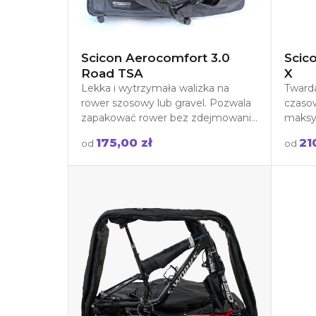
Scicon Aerocomfort 3.0
Scic
Road TSA
X
Lekka i wytrzymała walizka na
Twarda
rower szosowy lub gravel. Pozwala
czasow
zapakować rower bez zdejmowania
maksym
kierownicy. Idealna na podróże
konstr
175,00 zł
21
od
od
lotnicze i drogowe! Wypożycz już
na pod
dziś z wysyłką lub odbiorem w
Warszawie.