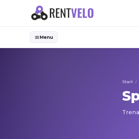
Menu
Start
/
Sp
Trenaż