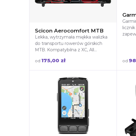
Garm
Garmi
liczni
Scicon Aerocomfort MTB
zapewn
Lekka, wytrzymała miękka walizka
szczeg
do transportu rowerów górskich
i dług
MTB. Kompatybilna z XC, All
Mountain, Trail, Enduro, Freeride,
175,00 zł
98
od
od
Downhill, kołami 29'' i oponami do
3,5''. Wypożycz z wysyłką lub
odbiorem w Warszawie!