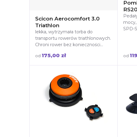
Pomi
RS2
Pedał
Scicon Aerocomfort 3.0
mocy,
Triathlon
SPD-S
lekka, wytrzymała torba do
kadenc
transportu rowerów triathlonowych.
monta
Chroni rower bez konieczności
warun
demontażu kierownicy i siodełka.
175,00 zł
11
od
od
Idealna na zawody i podróże!