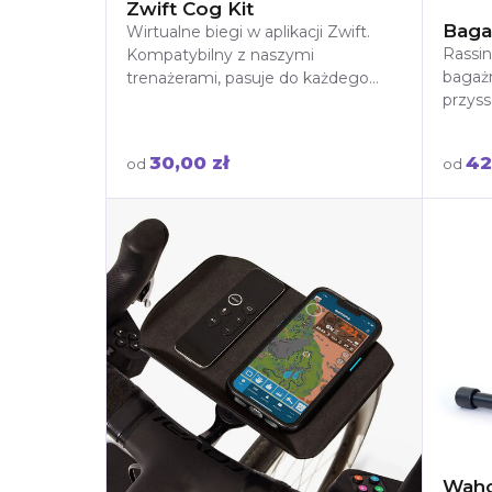
Zwift Cog Kit
Baga
Wirtualne biegi w aplikacji Zwift.
Rassi
Kompatybilny z naszymi
bagaż
trenażerami, pasuje do każdego
przyss
roweru,
bezpie
rower
30,00 zł
42
od
od
Waho