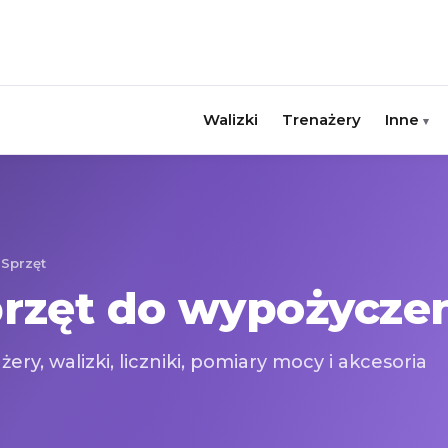
Walizki
Trenażery
Inne
▾
Sprzęt
rzęt do wypożycze
ery, walizki, liczniki, pomiary mocy i akcesoria