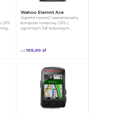
Wahoo Elemnt Ace
Zupełna nowość! zaawansowany
wy GPS
komputer rowerowy GPS z
eningu
ogromnym 3,8" kolorowym
miczna
ekranem TFT, nawigacją i
czujnikiem wiatru! Do 30h pracy.
Wypożycz go tylko u nas!
105,00 zł
od