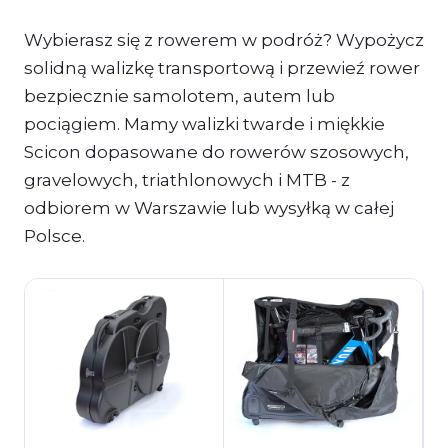
Kontakt
Wybierasz się z rowerem w podróż? Wypożycz
solidną walizkę transportową i przewieź rower
INFORMACJE
bezpiecznie samolotem, autem lub
Jak to działa
pociągiem. Mamy walizki twarde i miękkie
Cennik
Scicon dopasowane do rowerów szosowych,
gravelowych, triathlonowych i MTB - z
Przesyłki
odbiorem w Warszawie lub wysyłką w całej
Polsce.
Płatności
Warunki najmu
Regulamin
FAQ
O nas