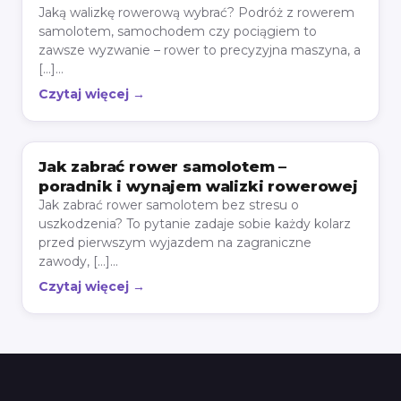
Jaką walizkę rowerową wybrać? Podróż z rowerem
samolotem, samochodem czy pociągiem to
zawsze wyzwanie – rower to precyzyjna maszyna, a
[…]...
Czytaj więcej →
Jak zabrać rower samolotem –
poradnik i wynajem walizki rowerowej
Jak zabrać rower samolotem bez stresu o
uszkodzenia? To pytanie zadaje sobie każdy kolarz
przed pierwszym wyjazdem na zagraniczne
zawody, […]...
Czytaj więcej →