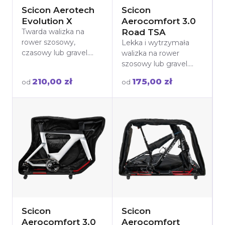
Scicon Aerotech
Scicon
Evolution X
Aerocomfort 3.0
Wypożycz sprzęt
Twarda walizka na
Road TSA
rower szosowy,
Lekka i wytrzymała
czasowy lub gravel.
walizka na rower
Zapewnia maksymalną
szosowy lub gravel.
ochronę dzięki solidnej
Pozwala zapakować
210,00 zł
175,00 zł
od
od
konstrukcji i zamkowi
rower bez
TSA. Idealna na
zdejmowania
podróże! Wypożycz już
kierownicy. Idealna na
dziś!
podróże lotnicze i
drogowe! Wypożycz
już dziś z wysyłką lub
odbiorem w
Warszawie.
Scicon
Scicon
Aerocomfort 3.0
Aerocomfort