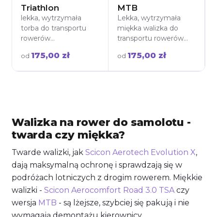
Triathlon
MTB
lekka, wytrzymała
Lekka, wytrzymała
torba do transportu
miękka walizka do
rowerów
transportu rowerów
triathlonowych. Chroni
górskich MTB.
175,00 zł
175,00 zł
od
od
rower bez
Kompatybilna z XC, All
konieczności
Mountain, Trail, Enduro,
demontażu kierownicy
Freeride, Downhill,
i siodełka. Idealna na
kołami 29'' i oponami
zawody i podróże!
do 3,5''. Wypożycz z
wysyłką lub odbiorem
w Warszawie!
Walizka na rower do samolotu -
twarda czy miękka?
Twarde walizki, jak
Scicon Aerotech Evolution X
,
dają maksymalną ochronę i sprawdzają się w
podróżach lotniczych z drogim rowerem. Miękkie
walizki -
Scicon Aerocomfort Road 3.0 TSA
czy
wersja
MTB
- są lżejsze, szybciej się pakują i nie
wymagają demontażu kierownicy.