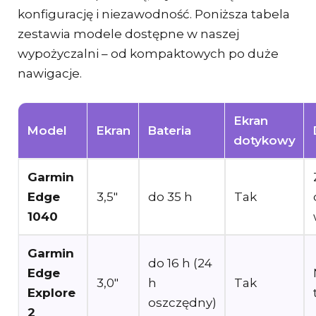
konfigurację i niezawodność. Poniższa tabela
zestawia modele dostępne w naszej
wypożyczalni – od kompaktowych po duże
nawigacje.
Ekran
Model
Ekran
Bateria
dotykowy
Garmin
Edge
3,5″
do 35 h
Tak
1040
Garmin
do 16 h (24
Edge
3,0″
h
Tak
Explore
oszczędny)
2