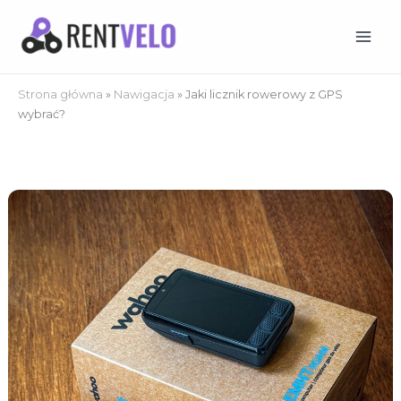
Przejdź
do
treści
Strona główna
»
Nawigacja
»
Jaki licznik rowerowy z GPS
wybrać?