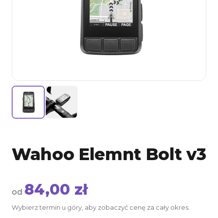
Kontakt
INFORMACJE
Jak to działa
Cennik
Przesyłki
Płatności
Warunki najmu
Wahoo Elemnt Bolt v3
Regulamin
84,00 zł
FAQ
od
Wybierz termin u góry, aby zobaczyć cenę za cały okres.
O nas