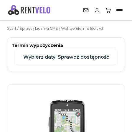
Start
/
Sprzęt
/
Liczniki GPS
/ Wahoo Elemnt Bolt v3
SPRZĘT
Walizki
Termin wypożyczenia
Trenażery
Wybierz daty
;
Sprawdź dostępność
Liczniki GPS
Pomiary mocy
Bagażniki
Akcesoria
Poradnik