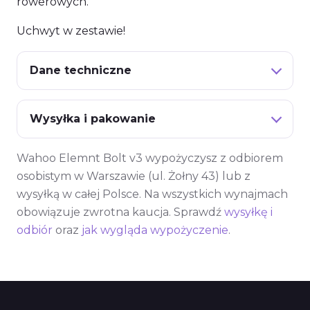
rowerowych.
Uchwyt w zestawie!
Dane techniczne
Wysyłka i pakowanie
Wahoo Elemnt Bolt v3 wypożyczysz z odbiorem
osobistym w Warszawie (ul. Żołny 43) lub z
wysyłką w całej Polsce. Na wszystkich wynajmach
obowiązuje zwrotna kaucja. Sprawdź
wysyłkę i
odbiór
oraz
jak wygląda wypożyczenie
.